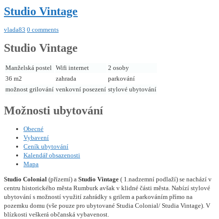
Studio Vintage
vlada83
0 comments
Studio Vintage
Manželská postel
Wifi internet
2 osoby
36 m2
zahrada
parkování
možnost grilování
venkovní posezení
stylové ubytování
Možnosti ubytování
Obecné
Vybavení
Ceník ubytování
Kalendář obsazenosti
Mapa
Studio Colonial
(přízemí) a
Studio Vintage
( 1.nadzemní podlaží) se nachází v
centru historického města Rumburk avšak v klidné části města. Nabízí stylové
ubytování s možností využití zahrádky s grilem a parkováním přímo na
pozemku domu (vše pouze pro ubytované Studia Colonial/ Studia Vintage). V
blízkosti veškerá občanská vybavenost.