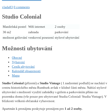
vlada83
0 comments
Studio Colonial
Manželská postel
Wifi internet
2 osoby
36 m2
zahrada
parkování
možnost grilování
venkovní posezení
stylové ubytování
Možnosti ubytování
Obecné
Vybavení
Ceník ubytování
Kalendář obsazenosti
Mapa
Studio Colonial
(přízemí) a
Studio Vintage
( 1.nadzemní podlaží) se nachází v
centru historického města Rumburk avšak v klidné části města. Nabízí stylové
ubytování s možností využití zahrádky s grilem a parkováním přímo na
pozemku domu (vše pouze pro ubytované Studia Colonial/ Studia Vintage). V
blízkosti veškerá občanská vybavenost.
Apartmán k pronájmu poskytuje pronájem pro
1 až 2 osoby.