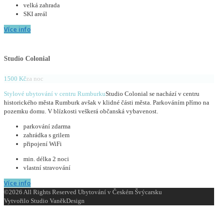
velká zahrada
SKI areál
Více info
Studio Colonial
1500 Kč
za noc
Stylové ubytování v centru Rumburku
Studio Colonial se nachází v centru
historického města Rumburk avšak v klidné části města. Parkováním přímo na
pozemku domu. V blízkosti veškerá občanská vybavenost.
parkování zdarma
zahrádka s grilem
připojení WiFi
min. délka 2 noci
vlastní stravování
Více info
©2026 All Rights Reserved Ubytování v Českém Švýcarsku
Vytvořilo Studio VaněkDesign