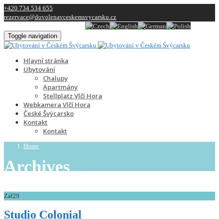
+420 734 534 655
rezervace@dovolenavceskemsvycarsku.cz
Toggle navigation
Hlavní stránka
Ubytování
Chalupy
Apartmány
Stellplatz Vlčí Hora
Webkamera Vlčí Hora
České Švýcarsko
Kontakt
Kontakt
Home
Archives
Zář
29
Studio Colonial