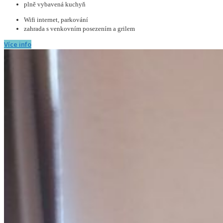
plně vybavená kuchyň
Wifi internet, parkování
zahrada s venkovním posezením a grilem
Více info