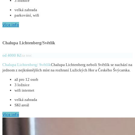
3 ložnice
velká zahrada
parkování, wifi
Více info
Chalupa Lichtenberg/Světlík
od 4000 Kč
za noc
Chalupa Lichtenberg/ Světlík
Chalupa Lichtenberg neboli Světlík se nachází na
jednom z nejkrásnějších míst na rozhraní Lužických Hor a Českého Švýcarska.
až pro 12 osob
3 ložnice
wifi internet
velká zahrada
SKI areál
Více info