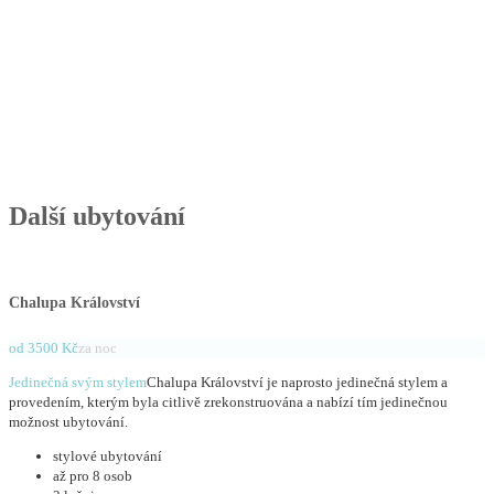
Další ubytování
Chalupa Království
od 3500 Kč
za noc
Jedinečná svým stylem
Chalupa Království je naprosto jedinečná stylem a
provedením, kterým byla citlivě zrekonstruována a nabízí tím jedinečnou
možnost ubytování.
stylové ubytování
až pro 8 osob