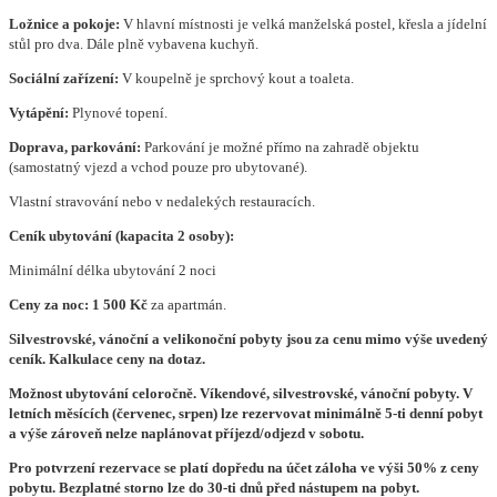
Ložnice a pokoje:
V hlavní místnosti je velká manželská postel, křesla a jídelní
stůl pro dva. Dále plně vybavena kuchyň.
Sociální zařízení:
V koupelně je sprchový kout a toaleta.
Vytápění:
Plynové topení.
Doprava, parkování:
Parkování je možné přímo na zahradě objektu
(samostatný vjezd a vchod pouze pro ubytované).
Vlastní stravování nebo v nedalekých restauracích.
Ceník ubytování (kapacita 2 osoby):
Minimální délka ubytování 2 noci
Ceny za noc: 1 500 Kč
za apartmán.
Silvestrovské, vánoční a velikonoční pobyty jsou za cenu mimo výše uvedený
ceník. Kalkulace ceny na dotaz.
Možnost ubytování celoročně. Víkendové, silvestrovské, vánoční pobyty. V
letních měsících (červenec, srpen) lze rezervovat minimálně 5-ti denní pobyt
a výše zároveň nelze naplánovat příjezd/odjezd v sobotu.
Pro potvrzení rezervace se platí dopředu na účet záloha ve výši 50% z ceny
pobytu. Bezplatné storno lze do 30-ti dnů před nástupem na pobyt.