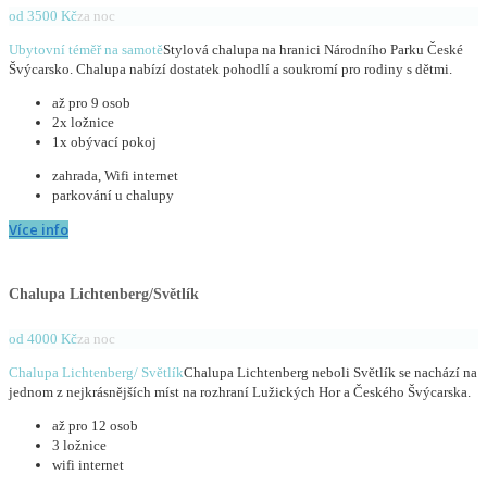
od 3500 Kč
za noc
Ubytovní téměř na samotě
Stylová chalupa na hranici Národního Parku České
Švýcarsko. Chalupa nabízí dostatek pohodlí a soukromí pro rodiny s dětmi.
až pro 9 osob
2x ložnice
1x obývací pokoj
zahrada, Wifi internet
parkování u chalupy
Více info
Chalupa Lichtenberg/Světlík
od 4000 Kč
za noc
Chalupa Lichtenberg/ Světlík
Chalupa Lichtenberg neboli Světlík se nachází na
jednom z nejkrásnějších míst na rozhraní Lužických Hor a Českého Švýcarska.
až pro 12 osob
3 ložnice
wifi internet